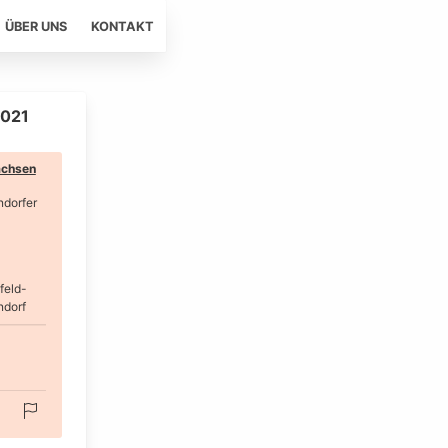
ÜBER UNS
KONTAKT
2021
chsen
dorfer
feld-
ndorf