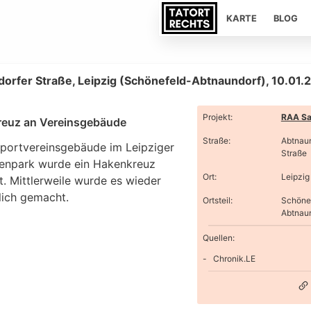
KARTE
BLOG
orfer Straße, Leipzig (Schönefeld-Abtnaundorf), 10.01.
Projekt
:
RAA Sa
euz an Vereinsgebäude
Straße
:
Abtnaun
Sportvereinsgebäude im Leipziger
Straße
enpark wurde ein Hakenkreuz
Ort
:
Leipzig
. Mittlerweile wurde es wieder
lich gemacht.
Ortsteil
:
Schöne
Abtnau
Quellen:
Chronik.LE