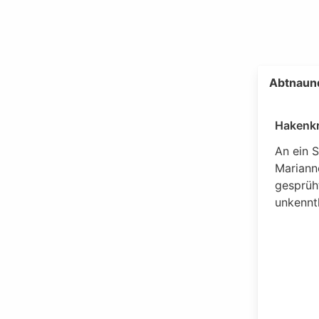
Abtnaund
Hakenkr
An ein 
Mariann
gesprüht
unkennt