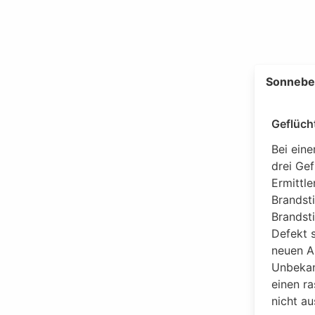
Sonnebe
Geflüch
Bei ein
drei Gef
Ermittle
Brandsti
Brandst
Defekt s
neuen A
Unbekann
einen ra
nicht au