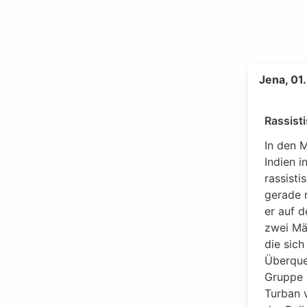
Jena, 01
Rassist
In den 
Indien i
rassisti
gerade m
er auf 
zwei Mä
die sich
Überque
Gruppe 
Turban 