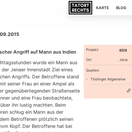
KARTE
BLOG
.09.2015
Projekt
:
ezra
ischer Angriff auf Mann aus Indien
Ort
:
Jena
Mittagsstunden wurde ein Mann aus
n der Jenaer Innenstadt Ziel eines
Quellen:
schen Angriffs. Der Betroffene stand
Thüringer Allgemeine
it seiner Frau an einer Ampel als
der gegenüberliegenden Straßenseite
nner und eine Frau beobachtete,
 über ihn lustig machten. Beim
ren schlug ein Mann aus der
dem Betroffenen plötzlich seinen
vom Kopf. Der Betroffene hat bei