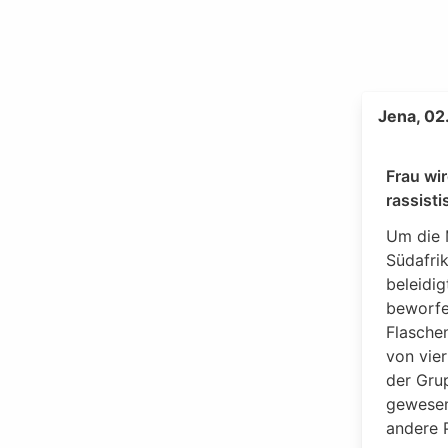
Jena, 02
Frau wi
rassist
Um die 
Südafrik
beleidig
beworfen
Flasche
von vie
der Gru
gewesen
andere 