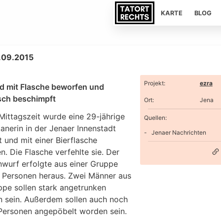
KARTE
BLOG
.09.2015
Projekt
:
ezra
rd mit Flasche beworfen und
isch beschimpft
Ort
:
Jena
Mittagszeit wurde eine 29-jährige
Quellen:
anerin in der Jenaer Innenstadt
Jenaer Nachrichten
t und mit einer Bierflasche
. Die Flasche verfehlte sie. Der
nwurf erfolgte aus einer Gruppe
r Personen heraus. Zwei Männer aus
ppe sollen stark angetrunken
 sein. Außerdem sollen auch noch
Personen angepöbelt worden sein.