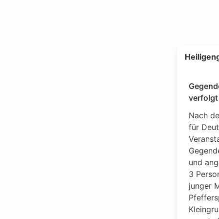
Heiligen
Gegende
verfolg
Nach de
für Deu
Veranst
Gegende
und ang
3 Perso
junger 
Pfeffers
Kleingr