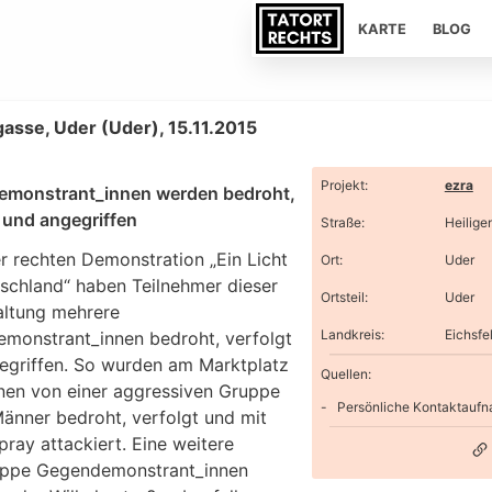
KARTE
BLOG
gasse, Uder (Uder), 15.11.2015
Projekt
:
ezra
monstrant_innen werden bedroht,
t und angegriffen
Straße
:
Heilige
r rechten Demonstration „Ein Licht
Ort
:
Uder
tschland“ haben Teilnehmer dieser
Ortsteil
:
Uder
altung mehrere
Landkreis
:
Eichsfe
monstrant_innen bedroht, verfolgt
egriffen. So wurden am Marktplatz
Quellen:
nen von einer aggressiven Gruppe
Persönliche Kontaktauf
Männer bedroht, verfolgt und mit
pray attackiert. Eine weitere
uppe Gegendemonstrant_innen