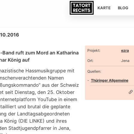
KARTE
BLOG
.10.2016
Projekt
:
ezra
-Band ruft zum Mord an Katharina
har König auf
Ort
:
Jena
nazistische Hassmusikgruppe mit
Quellen:
nschenverachtenden Namen
Thüringer Allgemeine
eßungskommando“ aus der Schweiz
et seit Dienstag, den 25. Oktober
 Internetplatform YouTube in einem
ailliert und brutal die geplante
ng der Landtagsabgeordneten
a König (DIE LINKE) und ihres
den Stadtjugendpfarrer in Jena,