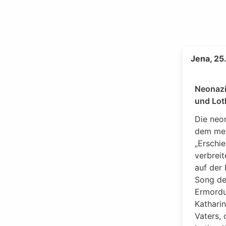
Jena, 25
Neonazi
und Lot
Die neo
dem me
„Erschi
verbreit
auf der
Song det
Ermordu
Katharin
Vaters, 