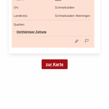
Ort
:
Schmalkalden
Landkreis
:
Schmalkalden-Meiningen
Quellen:
Ostthüringer Zeitung
zur Karte