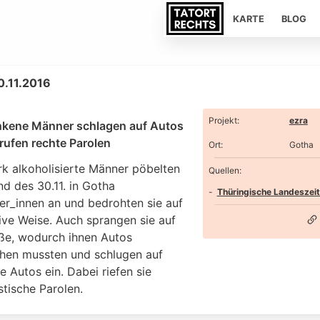
KARTE
BLOG
0.11.2016
Projekt
:
ezra
nkene Männer schlagen auf Autos
rufen rechte Parolen
Ort
:
Gotha
rk alkoholisierte Männer pöbelten
Quellen:
d des 30.11. in Gotha
Thüringische Landeszei
r_innen an und bedrohten sie auf
ive Weise. Auch sprangen sie auf
aße, wodurch ihnen Autos
hen mussten und schlugen auf
 Autos ein. Dabei riefen sie
tische Parolen.