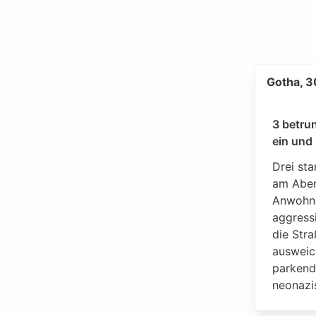
Gotha, 3
3 betru
ein und 
Drei sta
am Aben
Anwohne
aggress
die Str
ausweic
parkende
neonazis