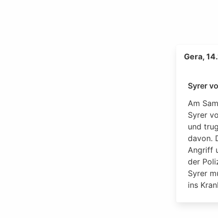
Gera, 14
Syrer v
Am Sams
Syrer v
und tru
davon. 
Angriff
der Poli
Syrer m
ins Kra