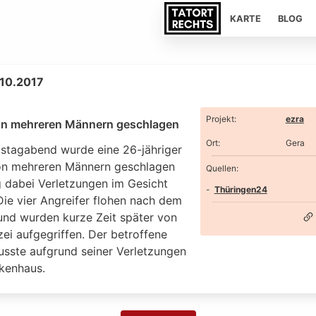
KARTE
BLOG
.10.2017
Projekt
:
ezra
on mehreren Männern geschlagen
Ort
:
Gera
tagabend wurde eine 26-jähriger
on mehreren Männern geschlagen
Quellen:
g dabei Verletzungen im Gesicht
Thüringen24
Die vier Angreifer flohen nach dem
 und wurden kurze Zeit später von
zei aufgegriffen. Der betroffene
usste aufgrund seiner Verletzungen
nkenhaus.