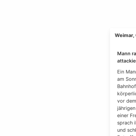
Weimar,
Mann ra
attackie
Ein Man
am Son
Bahnhof
körperli
vor dem
jährigen
einer Fr
sprach 
und schl