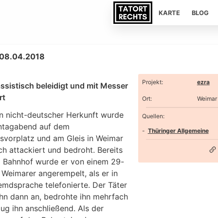
KARTE
BLOG
 08.04.2018
Projekt
:
ezra
ssistisch beleidigt und mit Messer
rt
Ort
:
Weimar
n nicht-deutscher Herkunft wurde
Quellen:
ntagabend auf dem
Thüringer Allgemeine
svorplatz und am Gleis in Weimar
ch attackiert und bedroht. Bereits
 Bahnhof wurde er von einem 29-
 Weimarer angerempelt, als er in
emdsprache telefonierte. Der Täter
ihn dann an, bedrohte ihn mehrfach
ug ihn anschließend. Als der