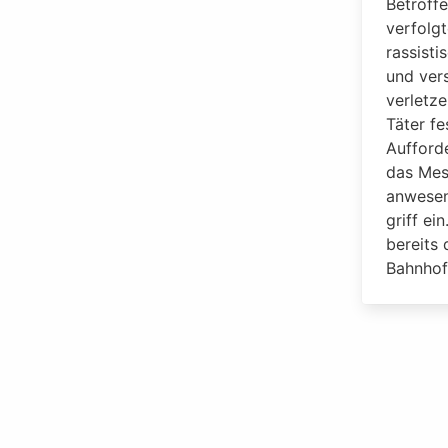
Betroffe
verfolgt
rassisti
und ver
verletze
Täter fe
Aufford
das Mess
anwesen
griff ei
bereits
Bahnhof