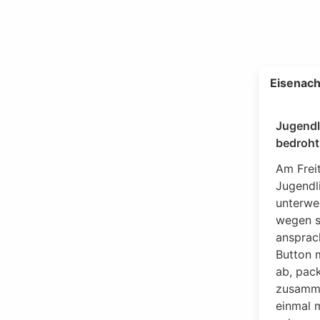
Eisenach
Jugendl
bedroht
Am Frei
Jugendl
unterweg
wegen s
ansprach
Button 
ab, pac
zusamme
einmal 