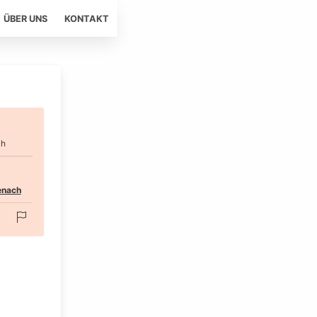
ÜBER UNS
KONTAKT
ch
senach