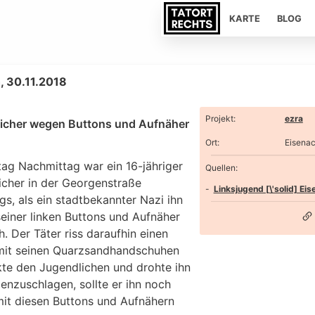
KARTE
BLOG
, 30.11.2018
Projekt
:
ezra
icher wegen Buttons und Aufnäher
Ort
:
Eisena
tag Nachmittag war ein 16-jähriger
Quellen:
icher in der Georgenstraße
Linksjugend [\'solid] Ei
s, als ein stadtbekannter Nazi ihn
einer linken Buttons und Aufnäher
. Der Täter riss daraufhin einen
mit seinen Quarzsandhandschuhen
kte den Jugendlichen und drohte ihn
nzuschlagen, sollte er ihn noch
mit diesen Buttons und Aufnähern