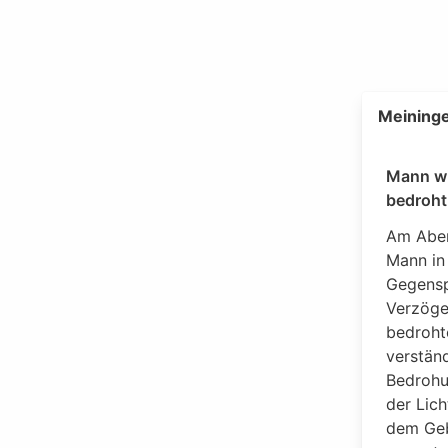
Meining
Mann wi
bedroht
Am Aben
Mann in
Gegensp
Verzöge
bedroht
verstän
Bedrohu
der Lic
dem Geb