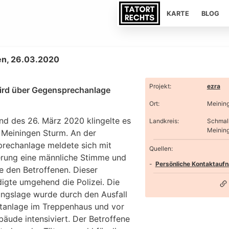
KARTE
BLOG
en, 26.03.2020
Projekt
:
ezra
rd über Gegensprechanlage
Ort
:
Meinin
d des 26. März 2020 klingelte es
Landkreis
:
Schmal
Meinin
 Meiningen Sturm. An der
rechanlage meldete sich mit
Quellen:
rung eine männliche Stimme und
Persönliche Kontaktauf
e den Betroffenen. Dieser
digte umgehend die Polizei. Die
ngslage wurde durch den Ausfall
htanlage im Treppenhaus und vor
äude intensiviert. Der Betroffene