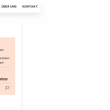
ÜBER UNS
KONTAKT
gen
kalden-
gen
nahme