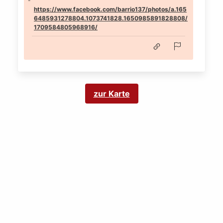
https://www.facebook.com/barrio137/photos/a.165
6485931278804.1073741828.1650985891828808/
1709584805968916/
zur Karte