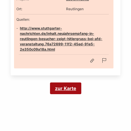
Ort
:
Reutlingen
Quellen:
http://www.stuttgarter-
nachrichten.de/inhalt.neujahrsempfang-in-
reutlingen-besucher-zeigt-hitlergruss-bei-afd-
veranstaltung.76a72699-11f2-45ed-91e5-
2e350c09a18a.html
zur Karte