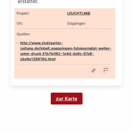
erstattet.
Projekt
:
LEUCHTLINIE
Ort
:
Göppingen
Quellen:
http://www.stuttgarter-
zeitung.de/inhalt.goeppingen-fotojournalist-weiter-
unter-druck.51b7b082-1e4d-4a9c-87a8-
cbe6e138919d.html
zur Karte