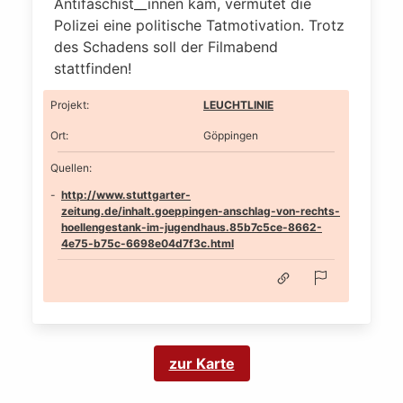
Antifaschist__innen kam, vermutet die
Polizei eine politische Tatmotivation. Trotz
des Schadens soll der Filmabend
stattfinden!
Projekt
:
LEUCHTLINIE
Ort
:
Göppingen
Quellen:
http://www.stuttgarter-
zeitung.de/inhalt.goeppingen-anschlag-von-rechts-
hoellengestank-im-jugendhaus.85b7c5ce-8662-
4e75-b75c-6698e04d7f3c.html
zur Karte