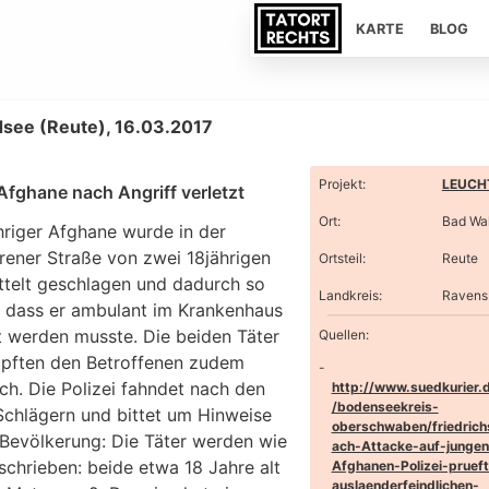
KARTE
BLOG
see (Reute), 16.03.2017
Projekt
:
LEUCHT
Afghane nach Angriff verletzt
Ort
:
Bad Wa
hriger Afghane wurde in der
rener Straße von zwei 18jährigen
Ortsteil
:
Reute
ttelt geschlagen und dadurch so
Landkreis
:
Ravens
t, dass er ambulant im Krankenhaus
t werden musste. Die beiden Täter
Quellen:
pften den Betroffenen zudem
sch. Die Polizei fahndet nach den
http://www.suedkurier.
/bodenseekreis-
Schlägern und bittet um Hinweise
oberschwaben/friedrich
 Bevölkerung: Die Täter werden wie
ach-Attacke-auf-jungen
schrieben: beide etwa 18 Jahre alt
Afghanen-Polizei-prueft
auslaenderfeindlichen-