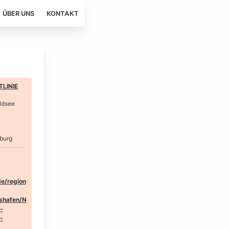
ÜBER UNS
KONTAKT
LINIE
ldsee
burg
de/region
shafen/N
-
-