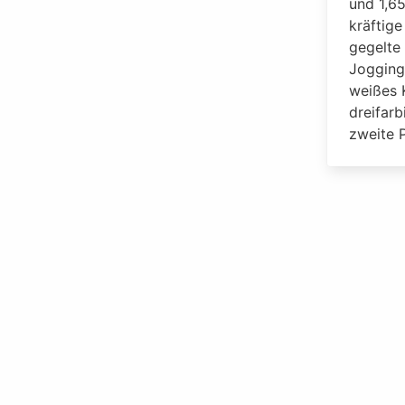
und 1,65
kräftige
gegelte
Jogging
weißes 
dreifar
zweite 