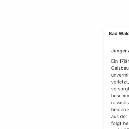
Bad Wald
Junger 
Ein 17jä
Gaisbeu
unvermi
verletz
versorg
beschim
rassisti
beiden 
aus der
folgt be