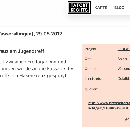
KARTE
BLOG
asseralfingen), 29.05.2017
Projekt
:
LEUCHT
euz am Jugendtreff
Ort
:
Aalen
Zeit zwischen Freitagabend und
orgen wurde an die Fassade des
Ortsteil
:
Wassera
reffs ein Hakenkreuz gesprayt.
Landkreis
:
Ostalbk
Quellen:
http://www.presseporta
licht/pm/110969/36476