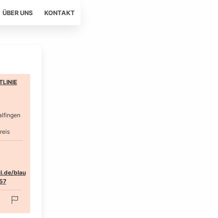
ÜBER UNS
KONTAKT
LINIE
lfingen
reis
l.de/blau
57