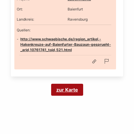
Ort
:
Baienfurt
Landkreis
:
Ravensburg
Quellen:
http://www.schwaebische.de/region_artikel,-
Hakenkreuze-auf-Baienfurter-Bauzaun-gesprueht-
_arid,10761741_toid,521.html
zur Karte