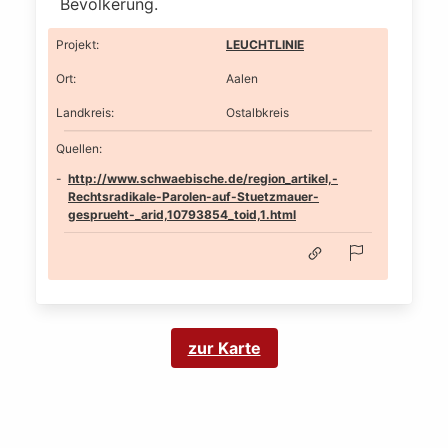
Bevölkerung.
Projekt
:
LEUCHTLINIE
Ort
:
Aalen
Landkreis
:
Ostalbkreis
Quellen:
http://www.schwaebische.de/region_artikel,-
Rechtsradikale-Parolen-auf-Stuetzmauer-
gesprueht-_arid,10793854_toid,1.html
zur Karte