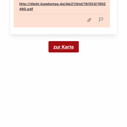
http://dipbt.bundestag.de/dip21/btd/19/024/1902
490.pdf
zur Karte