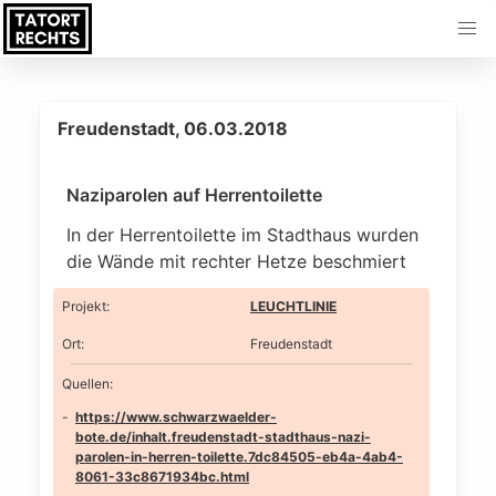
Freudenstadt, 06.03.2018
Naziparolen auf Herrentoilette
In der Herrentoilette im Stadthaus wurden
die Wände mit rechter Hetze beschmiert
Projekt
:
LEUCHTLINIE
Ort
:
Freudenstadt
Quellen:
https://www.schwarzwaelder-
bote.de/inhalt.freudenstadt-stadthaus-nazi-
parolen-in-herren-toilette.7dc84505-eb4a-4ab4-
8061-33c8671934bc.html