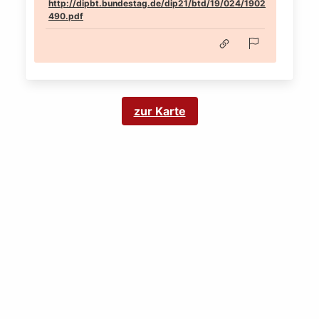
http://dipbt.bundestag.de/dip21/btd/19/024/1902
490.pdf
zur Karte