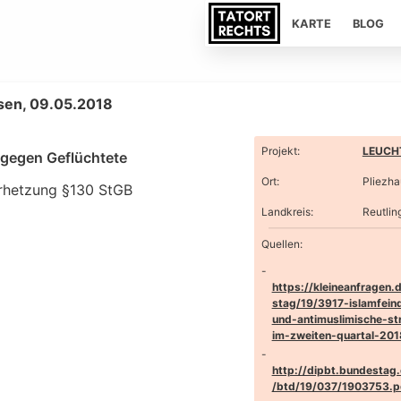
KARTE
BLOG
sen, 09.05.2018
Projekt
:
LEUCHT
t gegen Geflüchtete
Ort
:
Pliezh
rhetzung §130 StGB
Landkreis
:
Reutlin
Quellen:
https://kleineanfragen.
stag/19/3917-islamfeind
und-antimuslimische-st
im-zweiten-quartal-201
http://dipbt.bundestag
/btd/19/037/1903753.p