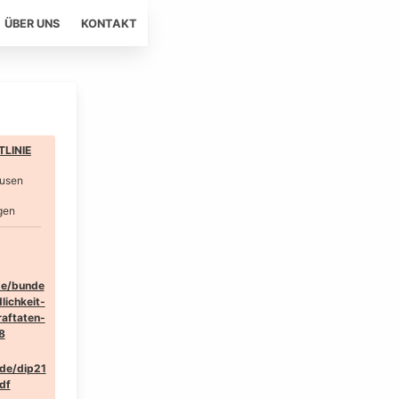
ÜBER UNS
KONTAKT
LINIE
ausen
gen
de/bunde
lichkeit-
raftaten-
8
.de/dip21
df