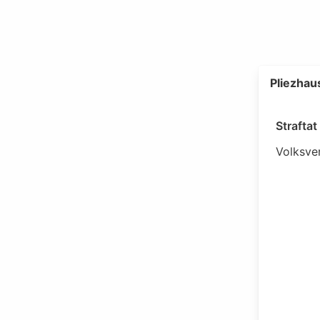
Pliezhau
Strafta
Volksve