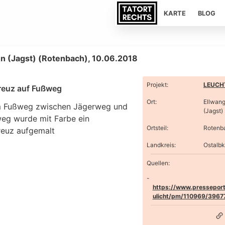
KARTE
BLOG
n (Jagst) (Rotenbach), 10.06.2018
Projekt
:
LEUCHT
euz auf Fußweg
Ort
:
Ellwan
 Fußweg zwischen Jägerweg und
(Jagst)
eg wurde mit Farbe ein
Ortsteil
:
Rotenb
euz aufgemalt
Landkreis
:
Ostalbk
Quellen:
https://www.presseport
ulicht/pm/110969/3967