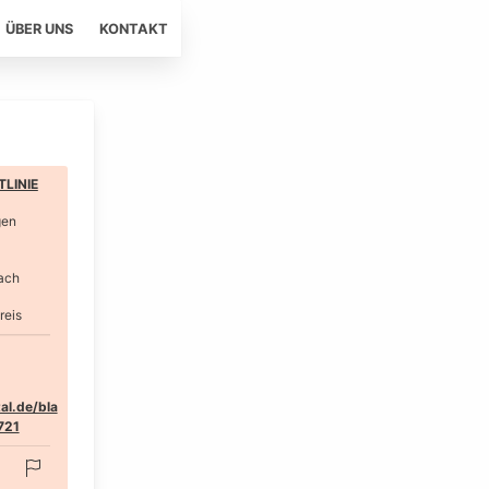
ÜBER UNS
KONTAKT
LINIE
gen
ach
reis
al.de/bla
721