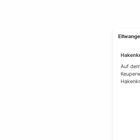
Ellwange
Hakenkr
Auf dem
Keuperw
Hakenkr