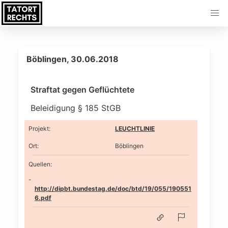
Böblingen, 30.06.2018
Straftat gegen Geflüchtete
Beleidigung § 185 StGB
Projekt
:
LEUCHTLINIE
Ort
:
Böblingen
Quellen:
http://dipbt.bundestag.de/doc/btd/19/055/190551
6.pdf