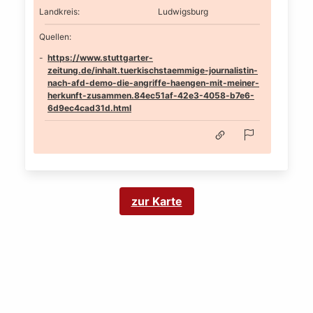
Landkreis
:
Ludwigsburg
Quellen:
https://www.stuttgarter-
zeitung.de/inhalt.tuerkischstaemmige-journalistin-
nach-afd-demo-die-angriffe-haengen-mit-meiner-
herkunft-zusammen.84ec51af-42e3-4058-b7e6-
6d9ec4cad31d.html
zur Karte