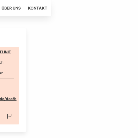
ÜBER UNS
KONTAKT
LINIE
ch
nz
.de/doc/b