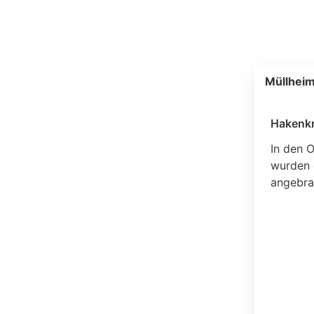
Müllheim
Hakenkr
In den O
wurden 
angebrac