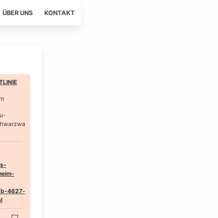
ÜBER UNS
KONTAKT
LINIE
im
u-
chwarzwa
s-
heim-
fb-4627-
l