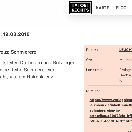
KARTE
BLOG
, 19.08.2018
Projekt
:
LEUCHT
euz-Schmiererei
Ort
:
Müllhe
rtsteilen Dattingen und Britzingen
eine Reihe Schmierereien
Landkreis
:
Breisga
Hochs
ht, u.a. ein Hakenkreuz.
ld
Quellen:
https://www.verlagshau
jaumann.de/inhalt.muell
schmierereien-in-
ortsteilen.a399784a-bf
b93b-15fcd9f9e7bf.htm