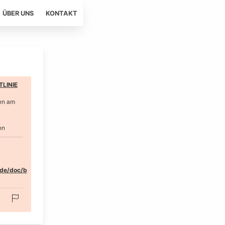
ÜBER UNS
KONTAKT
LINIE
en am
en
.de/doc/b