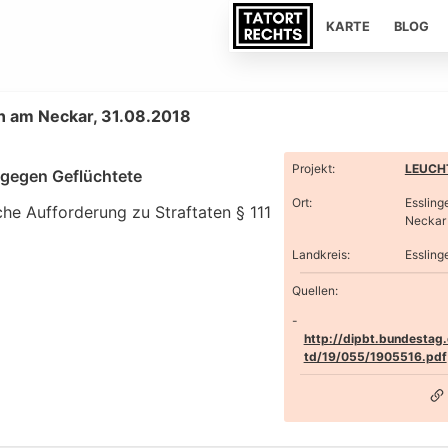
KARTE
BLOG
n am Neckar, 31.08.2018
Projekt
:
LEUCHT
t gegen Geflüchtete
Ort
:
Essling
che Aufforderung zu Straftaten § 111
Neckar
Landkreis
:
Essling
Quellen:
http://dipbt.bundestag
td/19/055/1905516.pdf