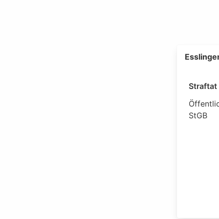
Esslinge
Strafta
Öffentli
StGB