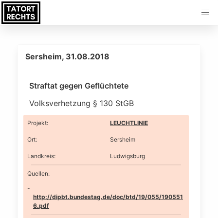
Sersheim, 31.08.2018
Straftat gegen Geflüchtete
Volksverhetzung § 130 StGB
Projekt
:
LEUCHTLINIE
Ort
:
Sersheim
Landkreis
:
Ludwigsburg
Quellen:
http://dipbt.bundestag.de/doc/btd/19/055/190551
6.pdf