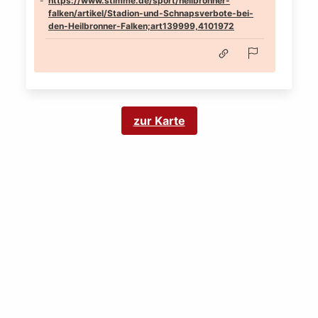
https://www.stimme.de/sport/heilbronner-
falken/artikel/Stadion-und-Schnapsverbote-bei-
den-Heilbronner-Falken;art139999,4101972
zur Karte