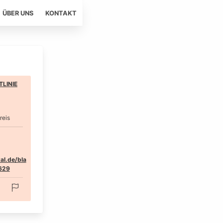
ÜBER UNS
KONTAKT
LINIE
reis
al.de/bla
629