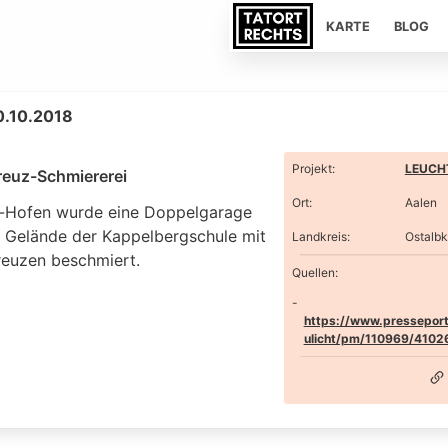
KARTE
BLOG
0.10.2018
Projekt
:
LEUCHT
euz-Schmiererei
Ort
:
Aalen
n-Hofen wurde eine Doppelgarage
 Gelände der Kappelbergschule mit
Landkreis
:
Ostalbk
euzen beschmiert.
Quellen:
https://www.presseport
ulicht/pm/110969/4102