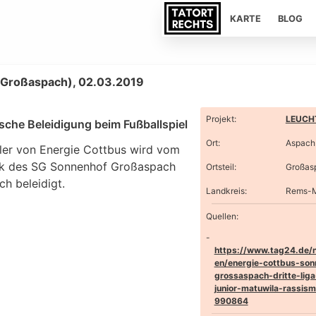
KARTE
BLOG
(Großaspach), 02.03.2019
Projekt
:
LEUCHT
ische Beleidigung beim Fußballspiel
Ort
:
Aspach
eler von Energie Cottbus wird vom
k des SG Sonnenhof Großaspach
Ortsteil
:
Großas
sch beleidigt.
Landkreis
:
Rems-M
Quellen:
https://www.tag24.de/n
en/energie-cottbus-son
grossaspach-dritte-liga
junior-matuwila-rassis
990864