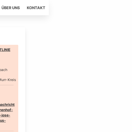
ÜBER UNS
KONTAKT
LINIE
pach
urr-Kreis
achricht
nenhof-
-jose-
mus-