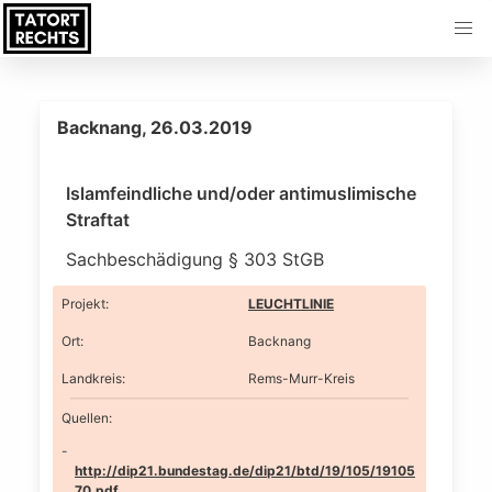
Backnang, 26.03.2019
Islamfeindliche und/oder antimuslimische
Straftat
Sachbeschädigung § 303 StGB
Projekt
:
LEUCHTLINIE
Ort
:
Backnang
Landkreis
:
Rems-Murr-Kreis
Quellen:
http://dip21.bundestag.de/dip21/btd/19/105/19105
70.pdf