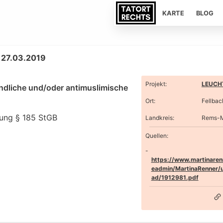
KARTE
BLOG
, 27.03.2019
Projekt
:
LEUCHT
indliche und/oder antimuslimische
Ort
:
Fellbac
gung § 185 StGB
Landkreis
:
Rems-M
Quellen:
https://www.martinarenn
eadmin/MartinaRenner/u
ad/1912981.pdf