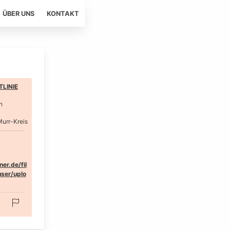
ÜBER UNS
KONTAKT
LINIE
h
urr-Kreis
er.de/fil
ser/uplo