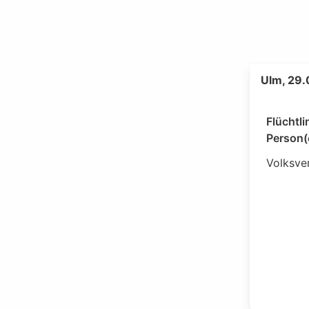
Ulm, 29
Flüchtli
Person(
Volksve