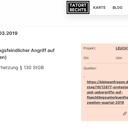
KARTE
BLOG
.03.2019
Projekt
:
LEUCHT
ngsfeindlicher Angriff auf
en)
Ort
:
Ulm
rhetzung § 130 StGB
Quellen:
https://kleineanfragen.
stag/19/12877-protest
und-uebergriffe-auf-
fluechtlingsunterkuenft
zweiten-quartal-2019