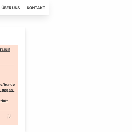
ÜBER UNS
KONTAKT
LINIE
de/bunde
e-gegen-
e-im-