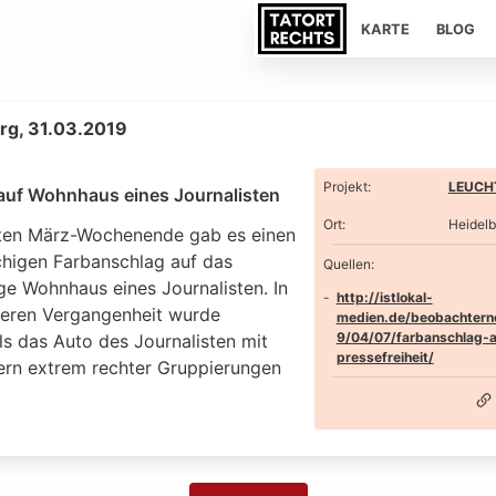
KARTE
BLOG
rg, 31.03.2019
Projekt
:
LEUCHT
 auf Wohnhaus eines Journalisten
Ort
:
Heidelb
ten März-Wochenende gab es einen
chigen Farbanschlag auf das
Quellen:
ge Wohnhaus eines Journalisten. In
http://istlokal-
geren Vergangenheit wurde
medien.de/beobachter
9/04/07/farbanschlag-a
s das Auto des Journalisten mit
pressefreiheit/
ern extrem rechter Gruppierungen