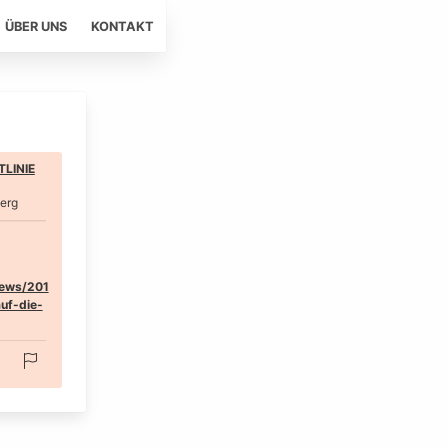
ÜBER UNS
KONTAKT
LINIE
erg
news/201
uf-die-