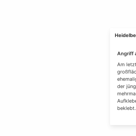
Heidelbe
Angriff
Am letz
großflä
ehemali
der jün
mehrmal
Aufkleb
beklebt.