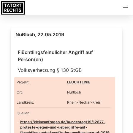
Nußloch, 22.05.2019
Flüchtlingsfeindlicher Angriff auf
Person(en)
Volksverhetzung § 130 StGB
Projekt
:
LEUCHTLINIE
Ort
:
Nußloch
Landkreis
:
Rhein-Neckar-Kreis
Quellen:
https://kleineanfragen.de/bundestag/19/12877-
proteste-gegen-und-uebergriffe-auf-
fluechtlingsunterkuenfte-im-zweiten-quartal-2019