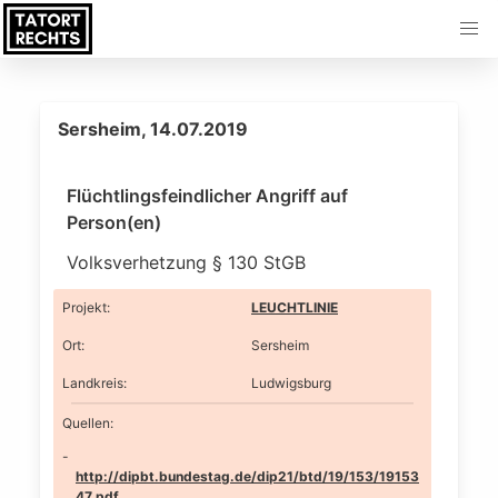
Sersheim, 14.07.2019
Flüchtlingsfeindlicher Angriff auf
Person(en)
Volksverhetzung § 130 StGB
Projekt
:
LEUCHTLINIE
Ort
:
Sersheim
Landkreis
:
Ludwigsburg
Quellen:
http://dipbt.bundestag.de/dip21/btd/19/153/19153
47.pdf