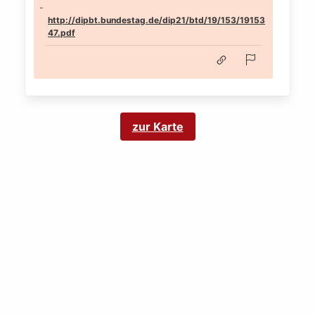
http://dipbt.bundestag.de/dip21/btd/19/153/19153
47.pdf
zur Karte