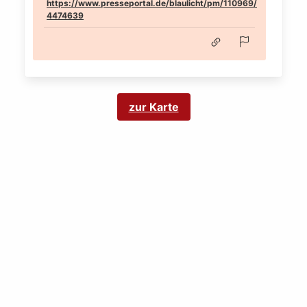
https://www.presseportal.de/blaulicht/pm/110969/
4474639
zur Karte