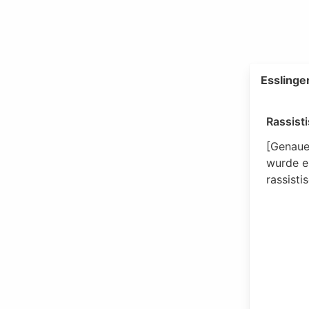
Esslinge
Rassisti
[Genaue
wurde ei
rassisti