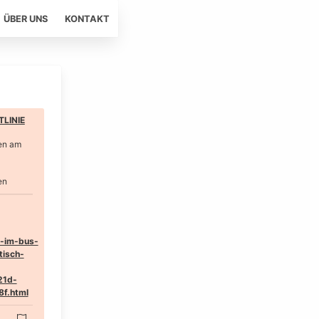
ÜBER UNS
KONTAKT
LINIE
en am
en
f-im-bus-
tisch-
21d-
f.html