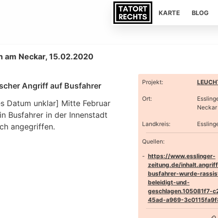
KARTE
BLOG
n am Neckar, 15.02.2020
Projekt
:
LEUCHT
scher Angriff auf Busfahrer
Ort
:
Essling
s Datum unklar] Mitte Februar
Neckar
n Busfahrer in der Innenstadt
Landkreis
:
Essling
sch angegriffen.
Quellen:
https://www.esslinger-
zeitung.de/inhalt.angrif
busfahrer-wurde-rassis
beleidigt-und-
geschlagen.105081f7-c
45ad-a969-3c0115fa9f8