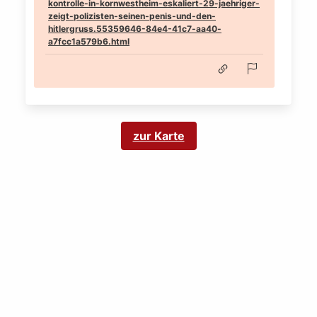
kontrolle-in-kornwestheim-eskaliert-29-jaehriger-
zeigt-polizisten-seinen-penis-und-den-
hitlergruss.55359646-84e4-41c7-aa40-
a7fcc1a579b6.html
zur Karte