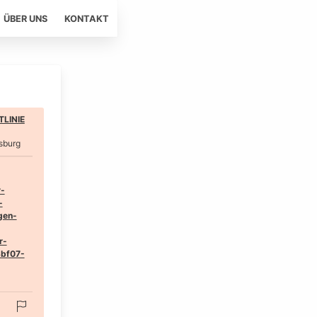
ÜBER UNS
KONTAKT
LINIE
sburg
r-
-
gen-
r-
3bf07-