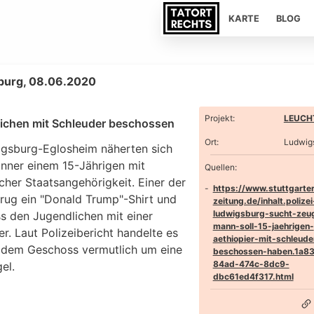
KARTE
BLOG
burg, 08.06.2020
Projekt
:
LEUCHT
ichen mit Schleuder beschossen
Ort
:
Ludwig
igsburg-Eglosheim näherten sich
nner einem 15-Jährigen mit
Quellen:
cher Staatsangehörigkeit. Einer der
https://www.stuttgarte
trug ein "Donald Trump"-Shirt und
zeitung.de/inhalt.polizei
ludwigsburg-sucht-zeu
s den Jugendlichen mit einer
mann-soll-15-jaehrigen-
r. Laut Polizeibericht handelte es
aethiopier-mit-schleude
i dem Geschoss vermutlich um eine
beschossen-haben.1a8
84ad-474c-8dc9-
el.
dbc61ed4f317.html