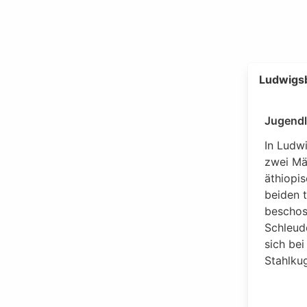
Ludwigs
Jugendl
In Ludw
zwei Mä
äthiopis
beiden 
beschos
Schleude
sich be
Stahlkug