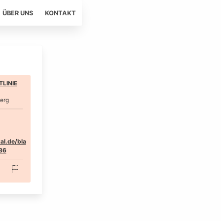
ÜBER UNS
KONTAKT
LINIE
erg
al.de/bla
86