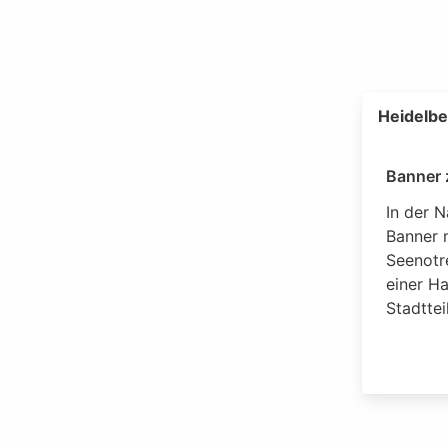
Heidelbe
Banner 
In der 
Banner m
Seenotr
einer H
Stadttei