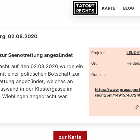
KARTE
BLOG
rg, 02.08.2020
Projekt
:
LEUCHT
zur Seenotrettung angezündet
Ort
:
Heidelb
Nacht auf den 02.08.2020 wurde ein
it einer politischen Botschaft zur
Quellen:
ettung angezündet, welches an
auswand in der Klostergasse im
https://www.presseport
ulicht/pm/14915/46724
l Wieblingen angebracht war.
zur Karte