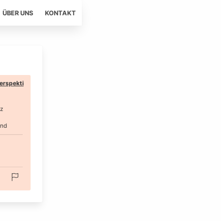
ÜBER UNS
KONTAKT
erspekti
tz
and