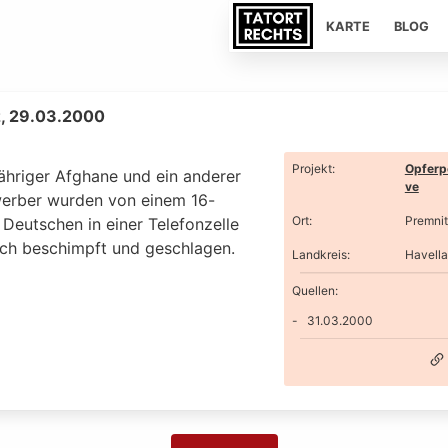
KARTE
BLOG
, 29.03.2000
Projekt
:
Opferp
jähriger Afghane und ein anderer
ve
erber wurden von einem 16-
Ort
:
Premni
 Deutschen in einer Telefonzelle
isch beschimpft und geschlagen.
Landkreis
:
Havell
Quellen:
31.03.2000