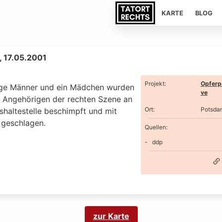
KARTE
BLOG
 17.05.2001
Projekt
:
Opferp
nge Männer und ein Mädchen wurden
ve
i Angehörigen der rechten Szene an
Ort
:
Potsda
shaltestelle beschimpft und mit
 geschlagen.
Quellen:
ddp
zur Karte