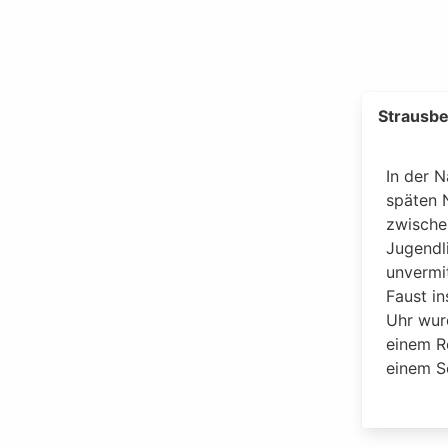
Strausbe
In der 
späten 
zwische
Jugendl
unvermi
Faust i
Uhr wurd
einem R
einem S