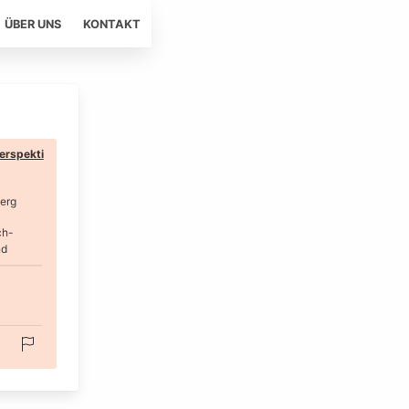
ÜBER UNS
KONTAKT
erspekti
erg
ch-
nd