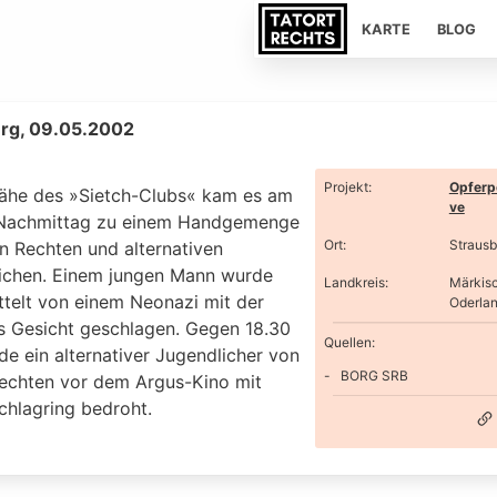
KARTE
BLOG
rg, 09.05.2002
Projekt
:
Opferp
Nähe des »Sietch-Clubs« kam es am
ve
Nachmittag zu einem Handgemenge
Ort
:
Strausb
n Rechten und alternativen
ichen. Einem jungen Mann wurde
Landkreis
:
Märkis
ttelt von einem Neonazi mit der
Oderla
ns Gesicht geschlagen. Gegen 18.30
Quellen:
e ein alternativer Jugendlicher von
BORG SRB
echten vor dem Argus-Kino mit
chlagring bedroht.