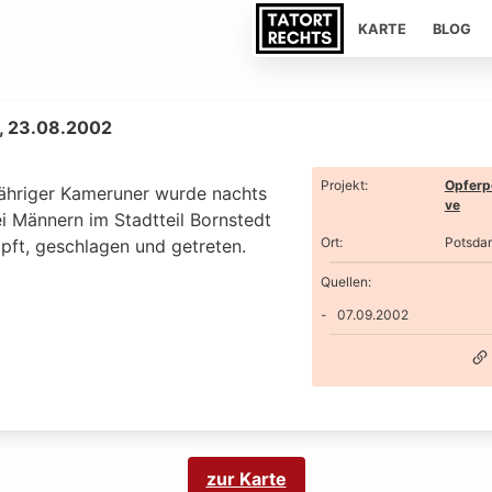
KARTE
BLOG
, 23.08.2002
Projekt
:
Opferp
jähriger Kameruner wurde nachts
ve
i Männern im Stadtteil Bornstedt
Ort
:
Potsda
pft, geschlagen und getreten.
Quellen:
07.09.2002
zur Karte